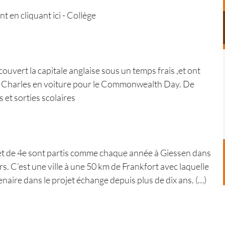
en cliquant ici - Collège
ouvert la capitale anglaise sous un temps frais ,et ont
oi Charles en voiture pour le Commonwealth Day. De
s et sorties scolaires
 et de 4e sont partis comme chaque année à Giessen dans
s. C’est une ville à une 50 km de Frankfort avec laquelle
enaire dans le projet échange depuis plus de dix ans. (…)