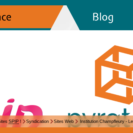
nce
Blog
ites
SPIP
!
Syndication
Sites Web
Institution Champfleury - Les