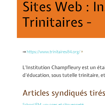
Sites Web :
I
Trinitaires -
⇒
https://www.trinitaires84.org/
L’Institution Champfleury est un ét
d’éducation, sous tutelle trinitaire, e
Articles syndiqués tirés
School FM, voyages et citoyenneté