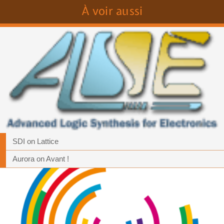
À voir aussi
SDI on Lattice
Aurora on Avant !