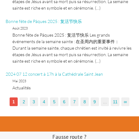
étapes de Jésus avant sa mort puis sa résurrection. La semaine
sainte est riche en symbole et en cérémonie. (…)
Bonne fête de Pâques 2025 : 复活节快乐
Août 2023
Bonne fête de Pâques 2025 : 复活节快乐 Les grands
événements de la semaine sainte : 在圣周内的重要事件：
Durant la semaine sainte, chaque chrétien est invité à revivre les
étapes de Jésus avant sa mort puis sa résurrection. La semaine
sainte est riche en symbole et en cérémonie. (…)
2024 07 12 concert à 17h à la Cathédrale Saint Jean
Mai 2023
Actualités
1
2
3
4
5
6
7
8
9
…
11
∞
Fausse route ?