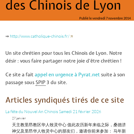
des Chinois de Lyon
Publié le vendredi 7 novembre 2014
⇒
http://www.catholique-chinois.fr/
Un site chrétien pour tous les Chinois de Lyon. Notre
désir : vous faire partager notre joie d’être chrétien !
Ce site a fait
appel en urgence à Pyrat.net
suite à son
passage sous
SPIP
3 du site.
Articles syndiqués tirés de ce site
La fête du Nouvel An Chinois Samedi 21 février 2026
27 janvier
天主教里昂教区华人牧灵中心 值此农历新年来临之际，桑德济
神父及里昂华人牧灵中心的朋友们，邀请你前来参加： 马年新